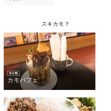
ナ
ビ
ゲ
ー
スキカモ？
シ
ョ
ン
未分類
カモパフェ