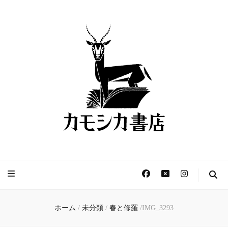
カモシカ書店 – 新刊書
きょうは本と過ごす日。
店と古本屋、読書用カ
フェ –
ホーム
/
未分類
/
春と修羅
/
IMG_3293