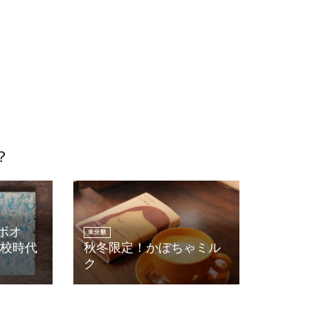
？
ボオ
未分類
学校時代
秋冬限定！かぼちゃミル
ク