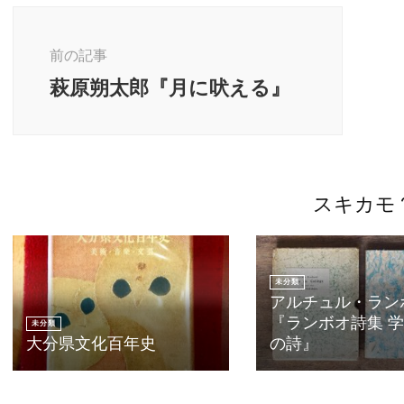
投
稿
前の記事
ナ
萩原朔太郎『月に吠える』
ビ
ゲ
ー
シ
ョ
ン
スキカモ
未分類
アルチュル・ラン
『ランボオ詩集 
未分類
大分県文化百年史
の詩』