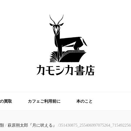
新刊書店と古本屋、読書用
の買取
カフェご利用前に
本のこと
類
/
萩原朔太郎『月に吠える』
/
351430875_255406997075264_715492256