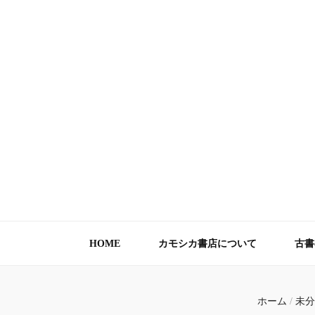
カモシカ書店 – 
きょうは本と過ごす日。
HOME
カモシカ書店について
古書
ホーム
/
未分