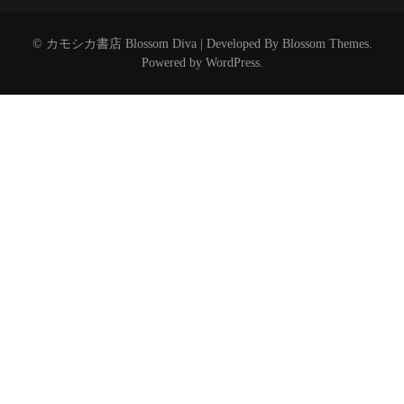
©︎ カモシカ書店
Blossom Diva | Developed By
Blossom Themes
.
Powered by
WordPress
.