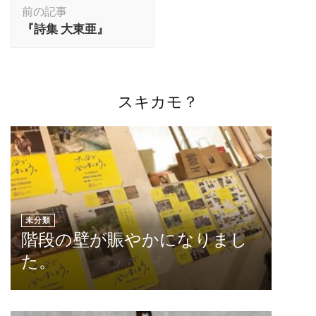
投
前の記事
稿
『詩集 大東亜』
ナ
ビ
ゲ
ー
スキカモ？
シ
ョ
ン
未分類
階段の壁が賑やかになりまし
た。