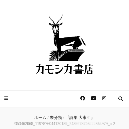
カモシカ書店 – 新刊書
きょうは本と過ごす日。
店と古本屋、読書用カ
フェ –
ホーム
/
未分類
/
『詩集 大東亜』
/
353462068_1197876044120189_2439278746222864979_n-2