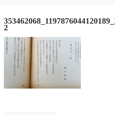
353462068_1197876044120189_
2