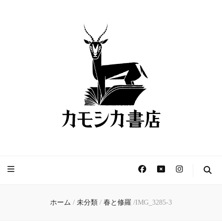
カモシカ書店 – 新刊書
きょうは本と過ごす日。
店と古本屋、読書用カ
フェ –
ホーム
/
未分類
/
春と修羅
/
IMG_3285-3