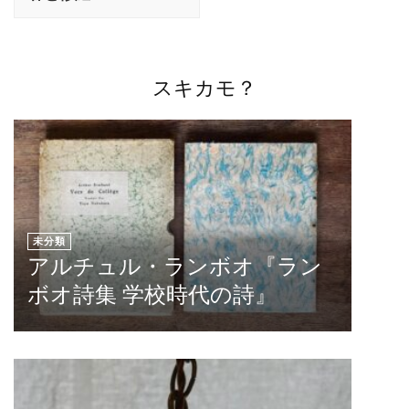
ナ
ビ
ゲ
ー
スキカモ？
シ
ョ
ン
未分類
アルチュル・ランボオ『ラン
ボオ詩集 学校時代の詩』