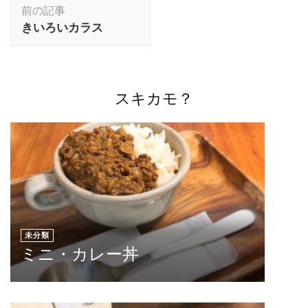
投
前の記事
稿
きいろいカラス
ナ
ビ
ゲ
ー
スキカモ？
シ
ョ
ン
未分類
ミニ・カレー丼