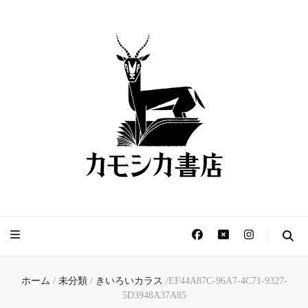
カモシカ書店 – 新刊書
きょうは本と過ごす日。
店と古本屋、読書用カ
フェ –
ホーム
/
未分類
/
きいろいカラス
/
EF44A87C-96A7-4C71-9327-
5D3948A37A85